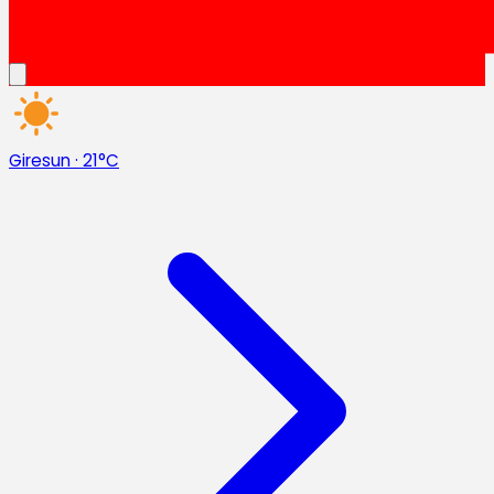
Giresun
·
21°C