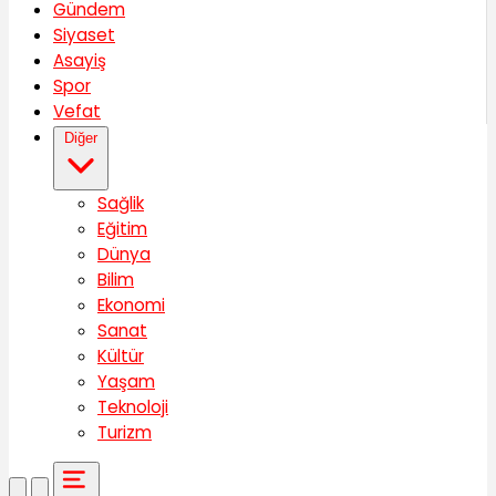
Gündem
Siyaset
Asayiş
Spor
Vefat
Diğer
Sağlik
Eğitim
Dünya
Bilim
Ekonomi
Sanat
Kültür
Yaşam
Teknoloji
Turizm