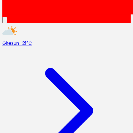
Giresun
·
21°C