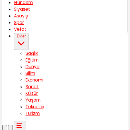
Gündem
Siyaset
Asayiş
Spor
Vefat
Diğer
Sağlık
Eğitim
Dünya
Bilim
Ekonomi
Sanat
Kültür
Yaşam
Teknoloji
Turizm