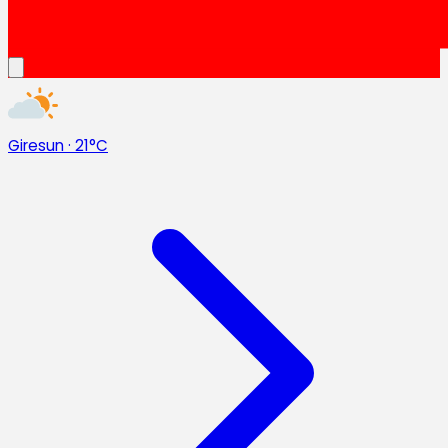
Giresun
·
21°C