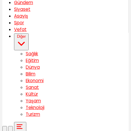
Gündem
Siyaset
Asayiş
Spor
Vefat
Diğer
Sağlık
Eğitim
Dünya
Bilim
Ekonomi
Sanat
Kültür
Yaşam
Teknoloji
Turizm