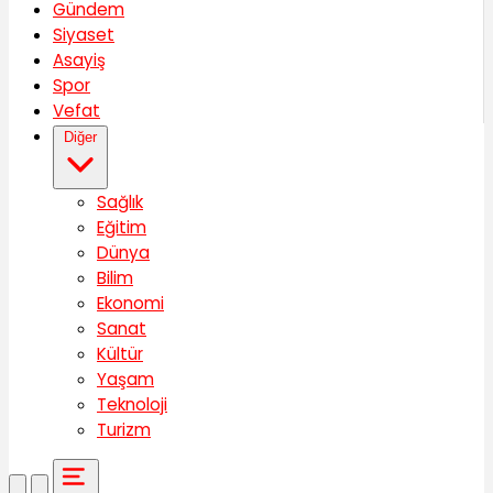
Gündem
Siyaset
Asayiş
Spor
Vefat
Diğer
Sağlık
Eğitim
Dünya
Bilim
Ekonomi
Sanat
Kültür
Yaşam
Teknoloji
Turizm