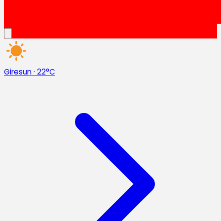
Giresun
·
22°C