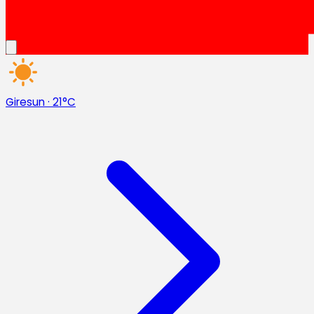
Giresun
·
21°C