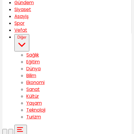
Gündem
Siyaset
Asayiş
Spor
Vefat
Diğer
Sağlık
Eğitim
Dünya
Bilim
Ekonomi
Sanat
Kültür
Yaşam
Teknoloji
Turizm