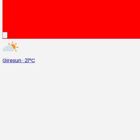
Giresun
·
21°C