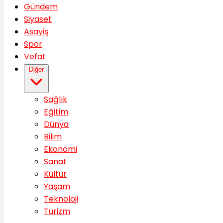
Gündem
Siyaset
Asayiş
Spor
Vefat
Diğer
Sağlık
Eğitim
Dünya
Bilim
Ekonomi
Sanat
Kültür
Yaşam
Teknoloji
Turizm