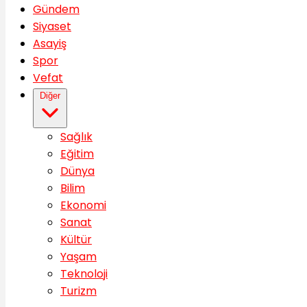
Gündem
Siyaset
Asayiş
Spor
Vefat
Diğer
Sağlık
Eğitim
Dünya
Bilim
Ekonomi
Sanat
Kültür
Yaşam
Teknoloji
Turizm