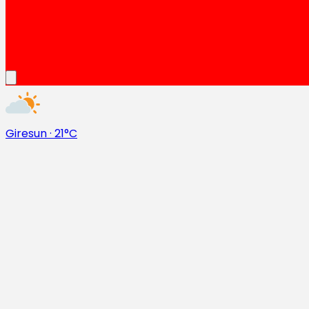
Giresun
·
21°C