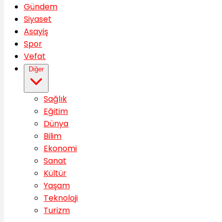
Gündem
Siyaset
Asayiş
Spor
Vefat
Diğer
Sağlık
Eğitim
Dünya
Bilim
Ekonomi
Sanat
Kültür
Yaşam
Teknoloji
Turizm