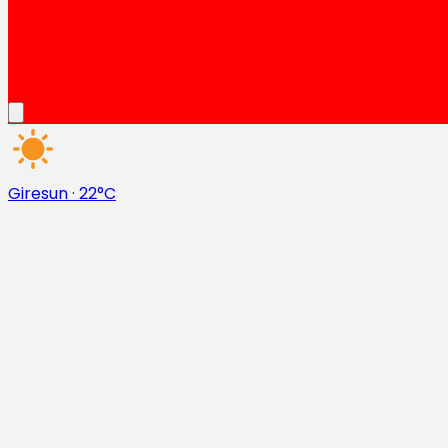
Giresun
·
22°C