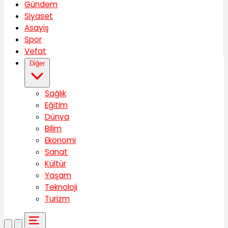
Gündem
Siyaset
Asayiş
Spor
Vefat
Diğer
Sağlık
Eğitim
Dünya
Bilim
Ekonomi
Sanat
Kültür
Yaşam
Teknoloji
Turizm