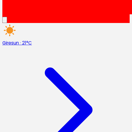
Giresun
·
21°C