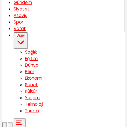
Gündem
Siyaset
Asayiş
Spor
Vefat
Diğer
Sağlık
Eğitim
Dünya
Bilim
Ekonomi
Sanat
Kültür
Yaşam
Teknoloji
Turizm