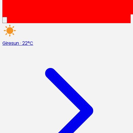
Giresun
·
22°C