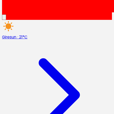
Giresun
·
21°C