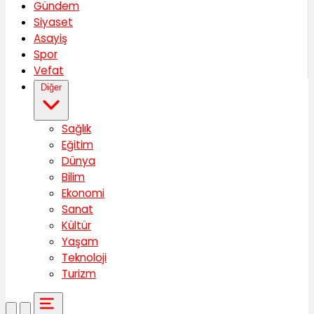
Gündem
Siyaset
Asayiş
Spor
Vefat
Diğer
Sağlık
Eğitim
Dünya
Bilim
Ekonomi
Sanat
Kültür
Yaşam
Teknoloji
Turizm