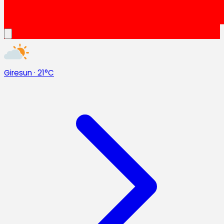
Giresun
·
21°C