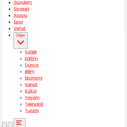
Gündem
Siyaset
Asayiş
Spor
Vefat
Diğer
Sağlık
Eğitim
Dünya
Bilim
Ekonomi
Sanat
Kültür
Yaşam
Teknoloji
Turizm