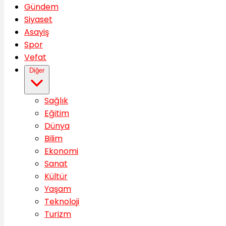
Gündem
Siyaset
Asayiş
Spor
Vefat
Diğer
Sağlık
Eğitim
Dünya
Bilim
Ekonomi
Sanat
Kültür
Yaşam
Teknoloji
Turizm