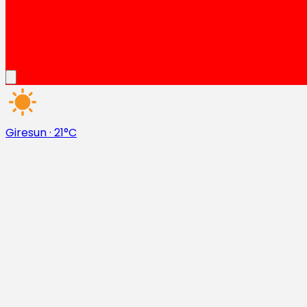
Giresun
·
21°C