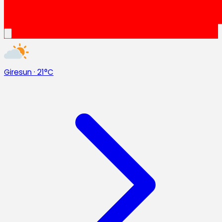
Giresun
·
21°C