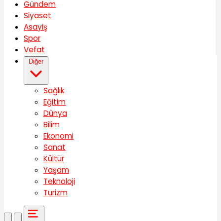
Gündem
Siyaset
Asayiş
Spor
Vefat
Diğer
Sağlık
Eğitim
Dünya
Bilim
Ekonomi
Sanat
Kültür
Yaşam
Teknoloji
Turizm