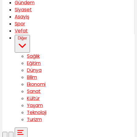
Gündem
Siyaset
Asayiş
Spor
Vefat
Diğer
Sağlık
Eğitim
Dünya
Bilim
Ekonomi
Sanat
Kültür
Yaşam
Teknoloji
Turizm