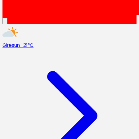
Giresun
·
21°C