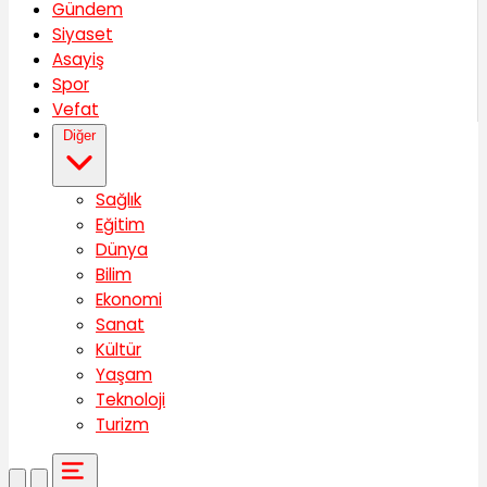
Gündem
Siyaset
Asayiş
Spor
Vefat
Diğer
Sağlık
Eğitim
Dünya
Bilim
Ekonomi
Sanat
Kültür
Yaşam
Teknoloji
Turizm