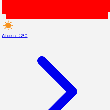
Giresun
·
22°C