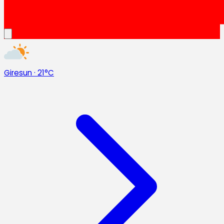
Giresun
·
21°C