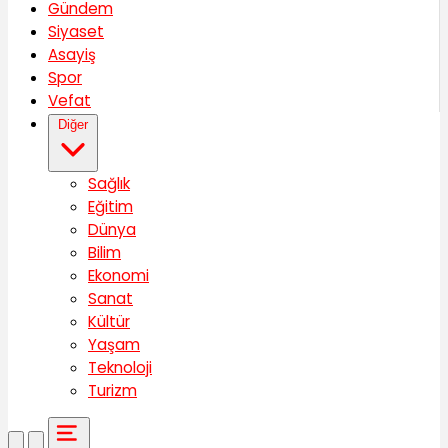
Gündem
Siyaset
Asayiş
Spor
Vefat
Diğer
Sağlık
Eğitim
Dünya
Bilim
Ekonomi
Sanat
Kültür
Yaşam
Teknoloji
Turizm