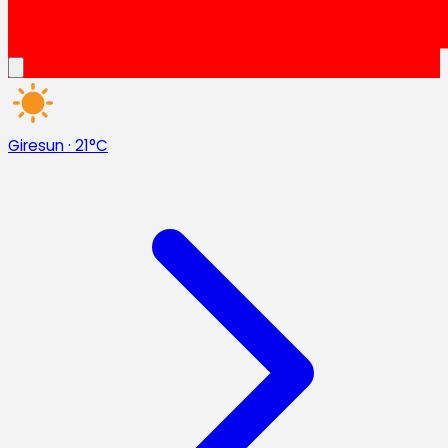
Giresun
·
21°C