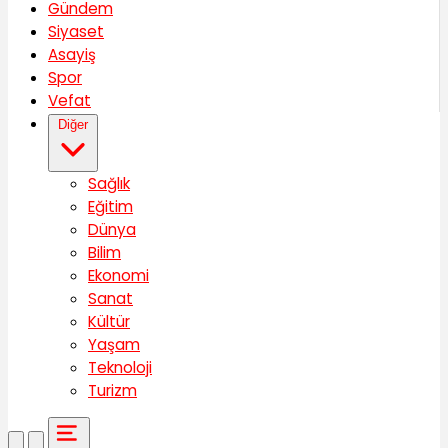
Gündem
Siyaset
Asayiş
Spor
Vefat
Diğer
Sağlık
Eğitim
Dünya
Bilim
Ekonomi
Sanat
Kültür
Yaşam
Teknoloji
Turizm