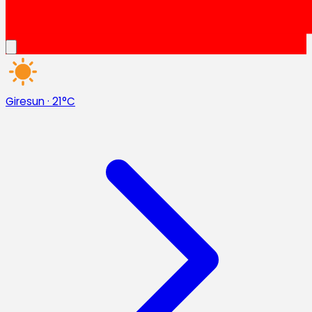
Giresun
·
21°C