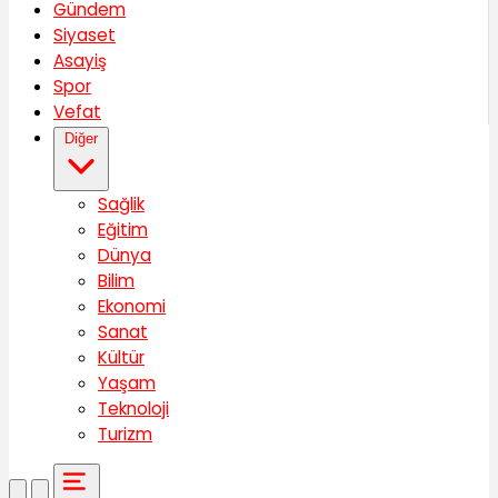
Gündem
Siyaset
Asayiş
Spor
Vefat
Diğer
Sağlik
Eğitim
Dünya
Bilim
Ekonomi
Sanat
Kültür
Yaşam
Teknoloji
Turizm