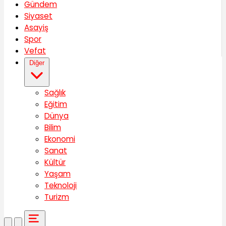
Gündem
Siyaset
Asayiş
Spor
Vefat
Diğer
Sağlık
Eğitim
Dünya
Bilim
Ekonomi
Sanat
Kültür
Yaşam
Teknoloji
Turizm