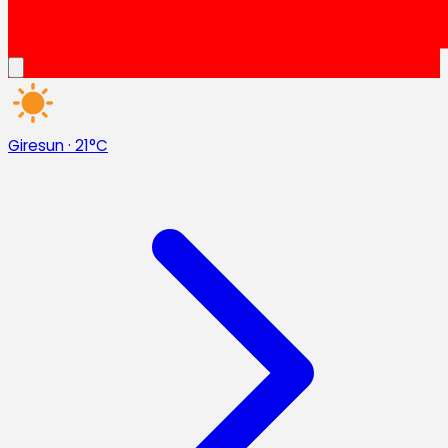
Giresun
·
21°C