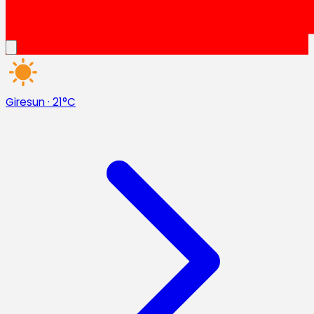
Giresun
·
21°C