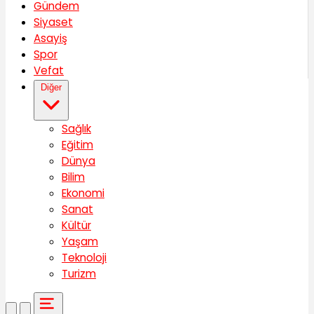
Gündem
Siyaset
Asayiş
Spor
Vefat
Diğer
Sağlık
Eğitim
Dünya
Bilim
Ekonomi
Sanat
Kültür
Yaşam
Teknoloji
Turizm