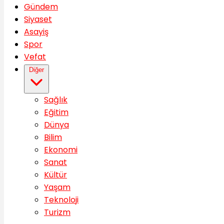
Gündem
Siyaset
Asayiş
Spor
Vefat
Diğer
Sağlık
Eğitim
Dünya
Bilim
Ekonomi
Sanat
Kültür
Yaşam
Teknoloji
Turizm