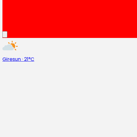
Giresun
·
21°C