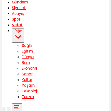
Gündem
Siyaset
Asayiş
Spor
Vefat
Diğer
Sağlık
Eğitim
Dünya
Bilim
Ekonomi
Sanat
Kültür
Yaşam
Teknoloji
Turizm