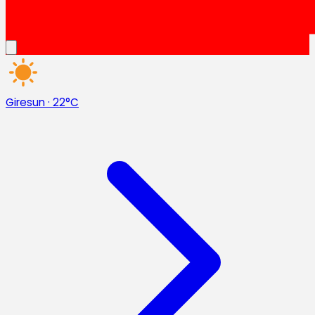
Giresun
·
22°C