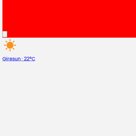
Giresun
·
22°C