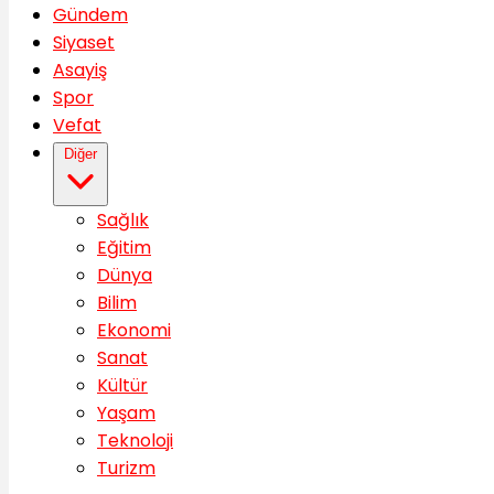
Gündem
Siyaset
Asayiş
Spor
Vefat
Diğer
Sağlık
Eğitim
Dünya
Bilim
Ekonomi
Sanat
Kültür
Yaşam
Teknoloji
Turizm