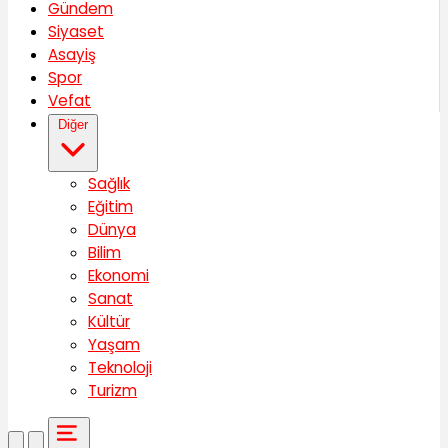
Gündem
Siyaset
Asayiş
Spor
Vefat
Diğer
Sağlık
Eğitim
Dünya
Bilim
Ekonomi
Sanat
Kültür
Yaşam
Teknoloji
Turizm