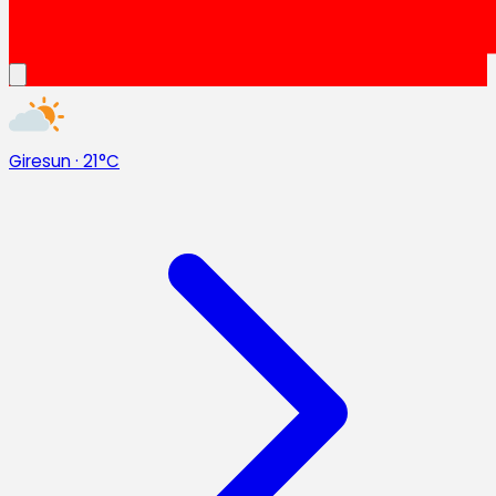
Giresun
·
21°C