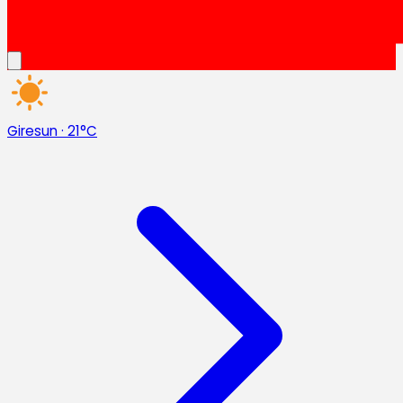
Giresun
·
21°C