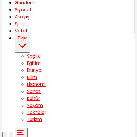
Gündem
Siyaset
Asayiş
Spor
Vefat
Diğer
Sağlık
Eğitim
Dünya
Bilim
Ekonomi
Sanat
Kültür
Yaşam
Teknoloji
Turizm