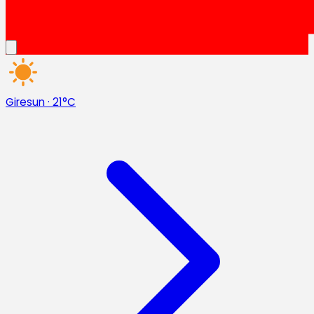
Giresun
·
21°C