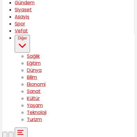
Gündem
Siyaset
Asayiş
Spor
Vefat
Diğer
Sağlık
Eğitim
Dünya
Bilim
Ekonomi
Sanat
Kültür
Yaşam
Teknoloji
Turizm