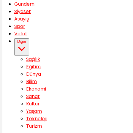
Gündem
Siyaset
Asayiş
Spor
Vefat
Diğer
Sağlık
Eğitim
Dünya
Bilim
Ekonomi
Sanat
Kültür
Yaşam
Teknoloji
Turizm