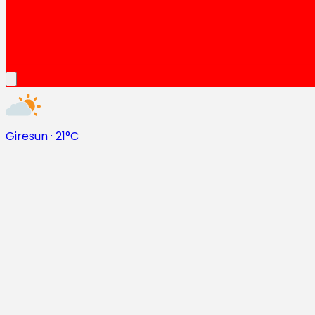
Giresun
·
21°C