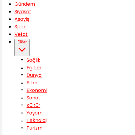
Gündem
Siyaset
Asayiş
Spor
Vefat
Diğer
Sağlik
Eğitim
Dünya
Bilim
Ekonomi
Sanat
Kültür
Yaşam
Teknoloji
Turizm