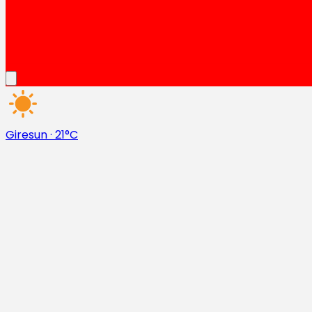
Giresun
·
21°C