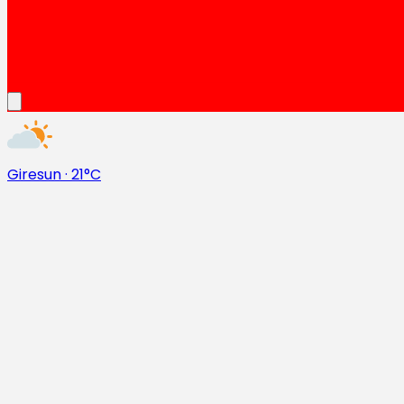
Giresun
·
21°C