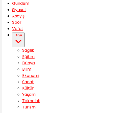
Gündem
Siyaset
Asayiş
Spor
Vefat
Diğer
Sağlık
Eğitim
Dünya
Bilim
Ekonomi
Sanat
Kültür
Yaşam
Teknoloji
Turizm