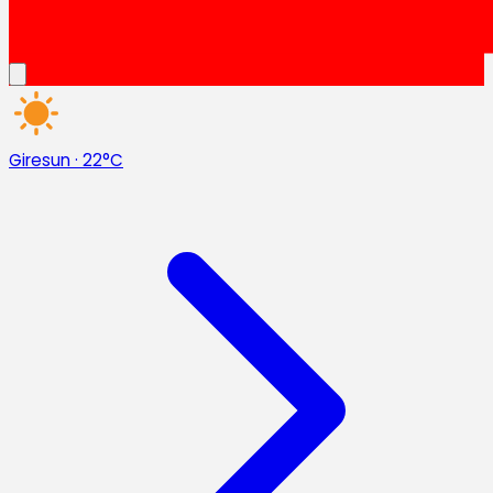
Giresun
·
22°C