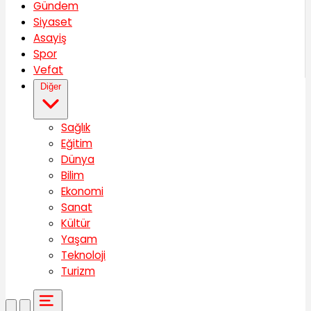
Gündem
Siyaset
Asayiş
Spor
Vefat
Diğer
Sağlık
Eğitim
Dünya
Bilim
Ekonomi
Sanat
Kültür
Yaşam
Teknoloji
Turizm