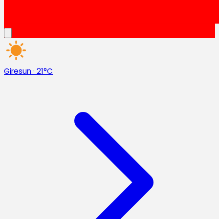
Giresun
·
21°C