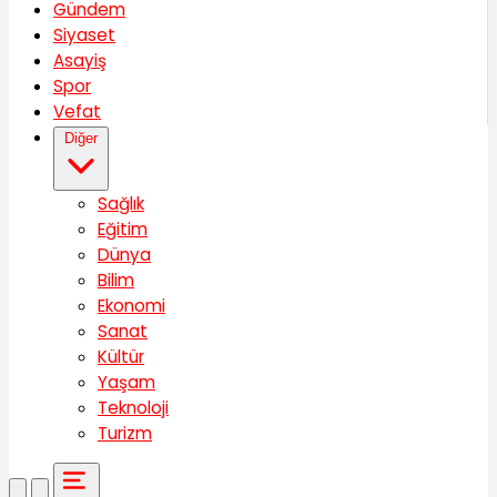
Gündem
Siyaset
Asayiş
Spor
Vefat
Diğer
Sağlık
Eğitim
Dünya
Bilim
Ekonomi
Sanat
Kültür
Yaşam
Teknoloji
Turizm