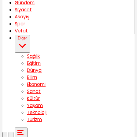
Gündem
Siyaset
Asayiş
Spor
Vefat
Diğer
Sağlık
Eğitim
Dünya
Bilim
Ekonomi
Sanat
Kültür
Yaşam
Teknoloji
Turizm