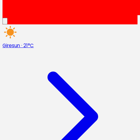
Giresun
·
21°C