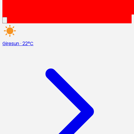
Giresun
·
22°C