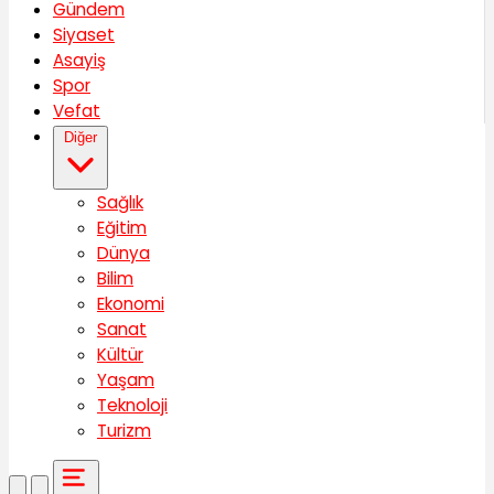
Gündem
Siyaset
Asayiş
Spor
Vefat
Diğer
Sağlık
Eğitim
Dünya
Bilim
Ekonomi
Sanat
Kültür
Yaşam
Teknoloji
Turizm