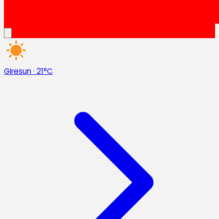
Giresun
·
21°C