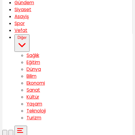
Gündem
Siyaset
Asayiş
Spor
Vefat
Diğer
Sağlık
Eğitim
Dünya
Bilim
Ekonomi
Sanat
Kültür
Yaşam
Teknoloji
Turizm