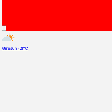
Giresun
·
21°C