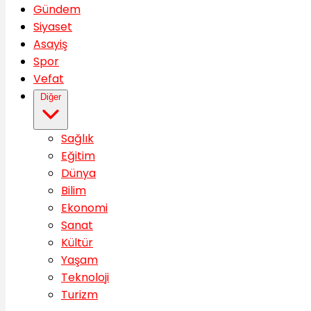
Gündem
Siyaset
Asayiş
Spor
Vefat
Diğer
Sağlık
Eğitim
Dünya
Bilim
Ekonomi
Sanat
Kültür
Yaşam
Teknoloji
Turizm