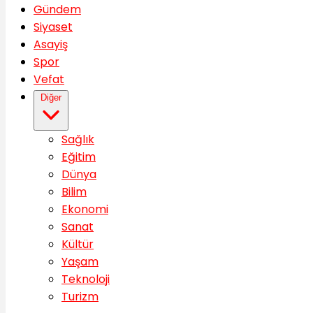
Gündem
Siyaset
Asayiş
Spor
Vefat
Diğer
Sağlık
Eğitim
Dünya
Bilim
Ekonomi
Sanat
Kültür
Yaşam
Teknoloji
Turizm