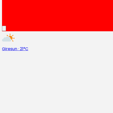
Giresun
·
21°C