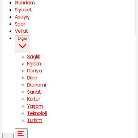
Gündem
Siyaset
Asayiş
Spor
Vefat
Diğer
Sağlık
Eğitim
Dünya
Bilim
Ekonomi
Sanat
Kültür
Yaşam
Teknoloji
Turizm