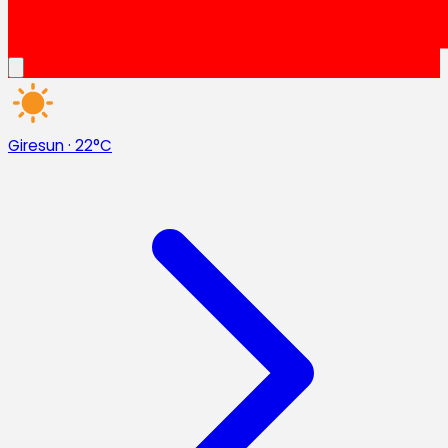
Giresun
·
22°C