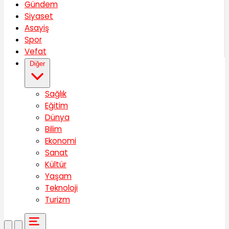
Gündem
Siyaset
Asayiş
Spor
Vefat
Diğer
Sağlık
Eğitim
Dünya
Bilim
Ekonomi
Sanat
Kültür
Yaşam
Teknoloji
Turizm