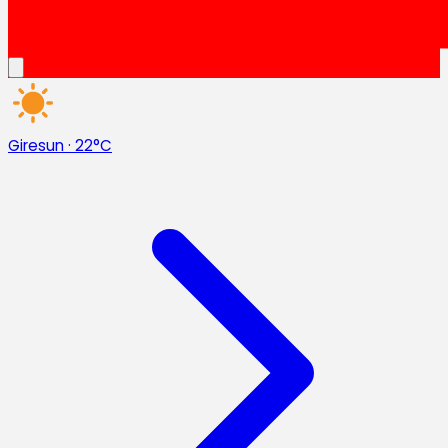
Giresun
·
22°C