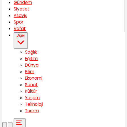
Gündem
Siyaset
Asayiş
Spor
Vefat
Diğer
Sağlık
Eğitim
Dünya
Bilim
Ekonomi
Sanat
Kültür
Yaşam
Teknoloji
Turizm