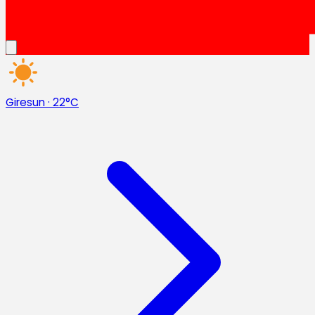
Giresun
·
22°C