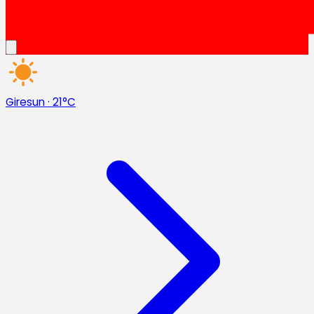
Giresun
·
21°C