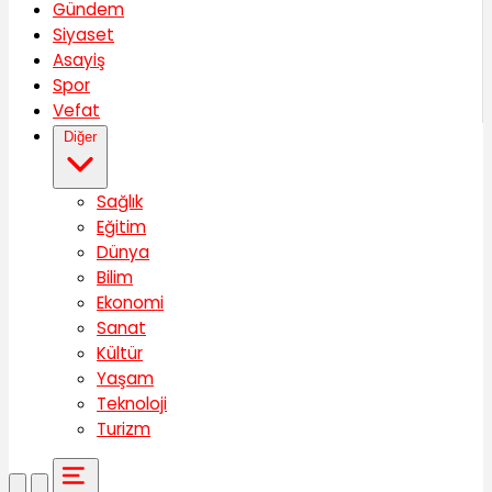
Gündem
Siyaset
Asayiş
Spor
Vefat
Diğer
Sağlık
Eğitim
Dünya
Bilim
Ekonomi
Sanat
Kültür
Yaşam
Teknoloji
Turizm