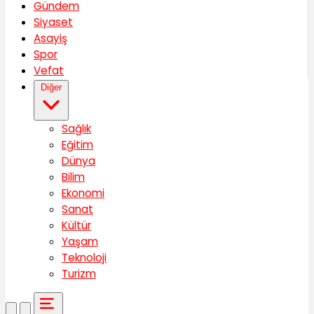
Gündem
Siyaset
Asayiş
Spor
Vefat
Diğer
Sağlık
Eğitim
Dünya
Bilim
Ekonomi
Sanat
Kültür
Yaşam
Teknoloji
Turizm