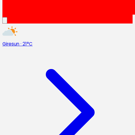
Giresun
·
21°C