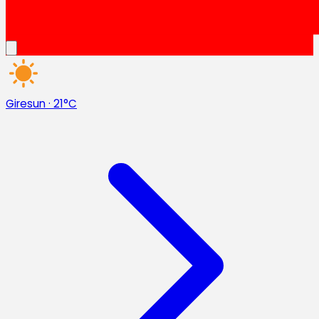
Giresun
·
21°C