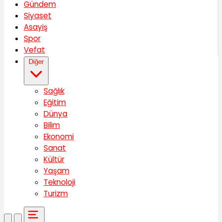
Gündem
Siyaset
Asayiş
Spor
Vefat
Diğer
Sağlık
Eğitim
Dünya
Bilim
Ekonomi
Sanat
Kültür
Yaşam
Teknoloji
Turizm