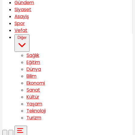
Gündem
Siyaset
Asayiş
Spor
Vefat
Diğer
Sağlık
Eğitim
Dünya
Bilim
Ekonomi
Sanat
Kültür
Yaşam
Teknoloji
Turizm