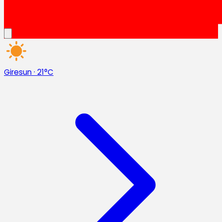
Giresun
·
21°C