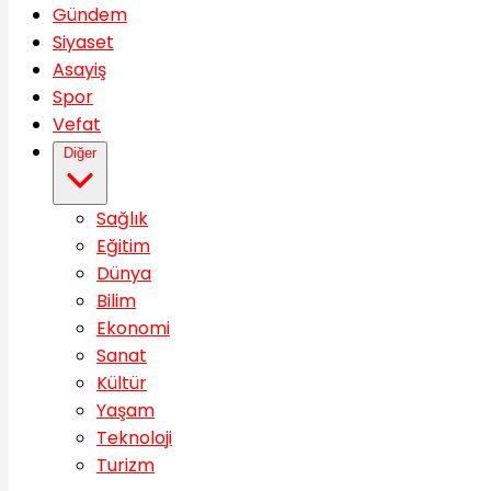
Gündem
Siyaset
Asayiş
Spor
Vefat
Diğer
Sağlık
Eğitim
Dünya
Bilim
Ekonomi
Sanat
Kültür
Yaşam
Teknoloji
Turizm