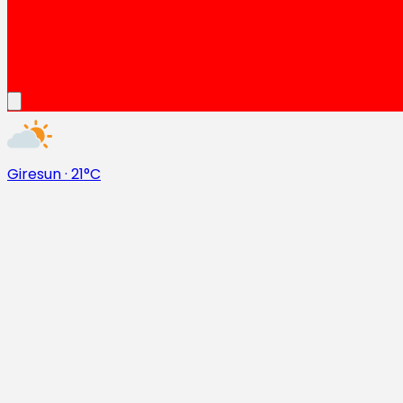
Giresun
·
21°C