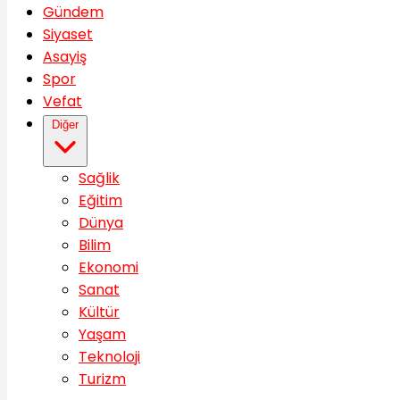
Gündem
Siyaset
Asayiş
Spor
Vefat
Diğer
Sağlik
Eğitim
Dünya
Bilim
Ekonomi
Sanat
Kültür
Yaşam
Teknoloji
Turizm