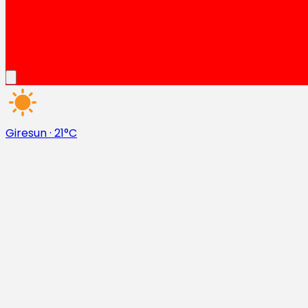
Giresun
·
21°C