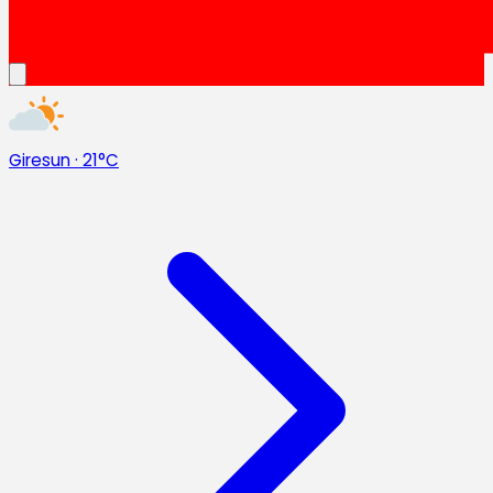
Giresun
·
21°C