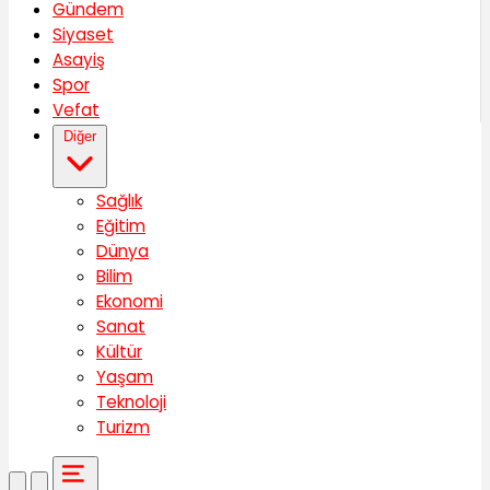
Gündem
Siyaset
Asayiş
Spor
Vefat
Diğer
Sağlık
Eğitim
Dünya
Bilim
Ekonomi
Sanat
Kültür
Yaşam
Teknoloji
Turizm