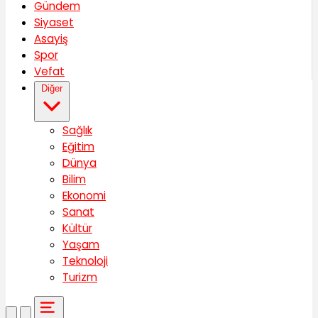
Gündem
Siyaset
Asayiş
Spor
Vefat
Diğer
Sağlık
Eğitim
Dünya
Bilim
Ekonomi
Sanat
Kültür
Yaşam
Teknoloji
Turizm