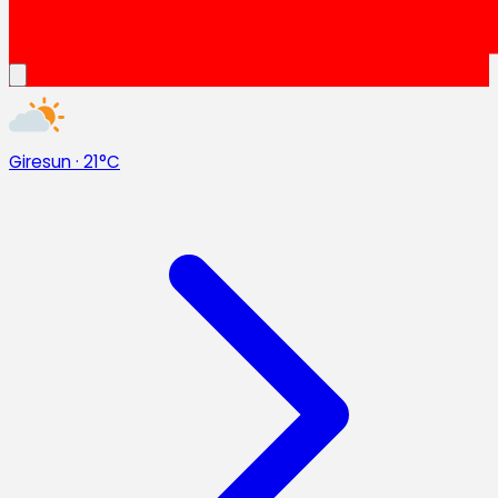
Giresun
·
21°C