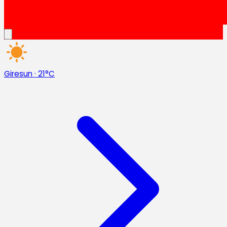
Giresun
·
21°C