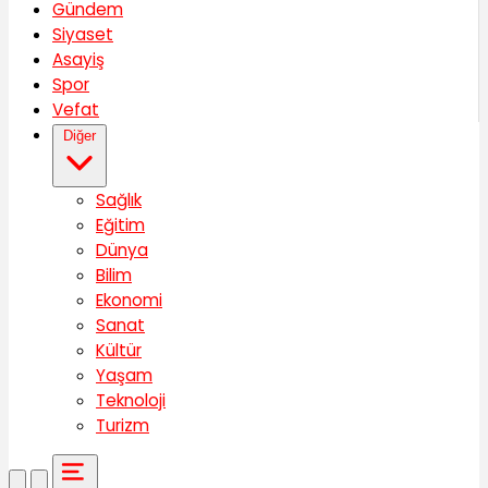
Gündem
Siyaset
Asayiş
Spor
Vefat
Diğer
Sağlık
Eğitim
Dünya
Bilim
Ekonomi
Sanat
Kültür
Yaşam
Teknoloji
Turizm