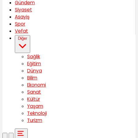
Gündem
Siyaset
Asayiş
Spor
Vefat
Diğer
Sağlik
Eğitim
Dünya
Bilim
Ekonomi
Sanat
Kültür
Yaşam
Teknoloji
Turizm