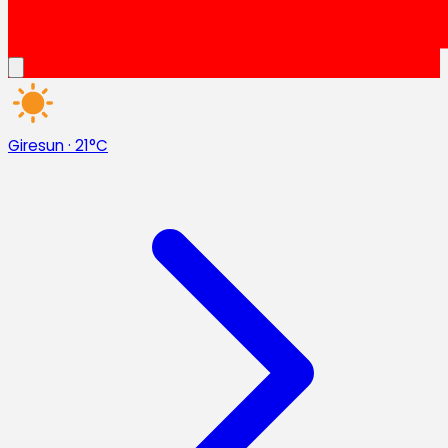
Giresun
·
21°C